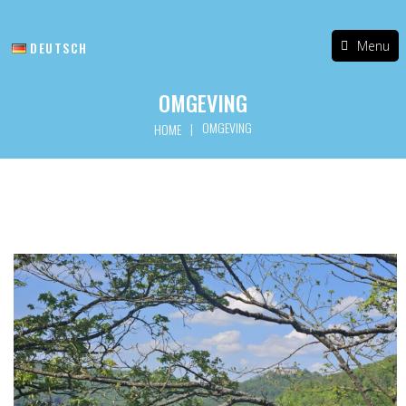
Menu
DEUTSCH
OMGEVING
OMGEVING
|
HOME