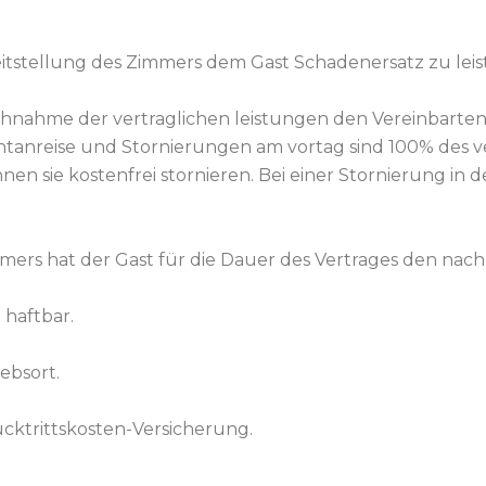
ereitstellung des Zimmers dem Gast
Schadenersatz zu leis
pruchnahme der vertraglichen leistungen den
Vereinbarten
htanreise und Stornierungen am vortag sind 100% des v
nen sie kostenfrei stornieren.
Bei einer Stornierung in 
mers hat der Gast für die Dauer des Vertrages den
nach
haftbar.
iebsort.
cktrittskosten-Versicherung.