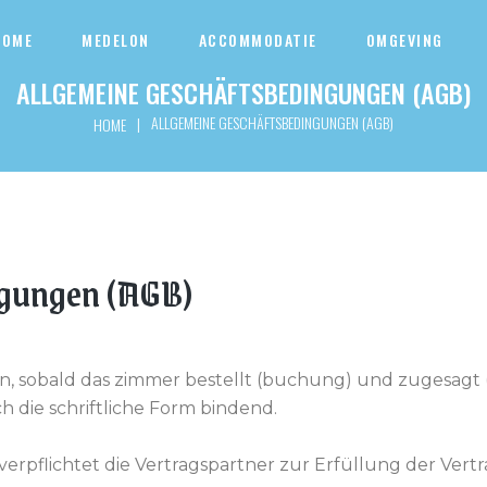
HOME
MEDELON
ACCOMMODATIE
OMGEVING
ALLGEMEINE GESCHÄFTSBEDINGUNGEN (AGB)
ALLGEMEINE GESCHÄFTSBEDINGUNGEN (AGB)
|
HOME
ngungen (AGB)
en, sobald das zimmer bestellt (buchung) und
zugesagt (
uch
die schriftliche Form bindend.
erpflichtet die Vertragspartner zur Erfüllung
der Vertr